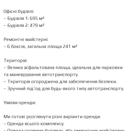
Офісні будівлі:
– Будівля 1: 695 м²
– Будівля 2: 479 м²
Ремонтні майстерні:
– 6 боксів, загальна площа 241 м²
Територія:
– Велика асфальтована площа, ідеальна для парковки
та маневрування автотранспорту.
– Територія огороджена для забезпечення безпеки.
– Зручний під’їзд для будь-якого типу автотранспорту.
Умови оренди:
Ми готові розглянути різні варіанти оренди:
– Оренда всього комплексу.
– Оренда окремих будівель або ремонтних майстерень.